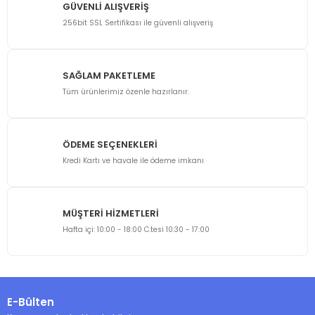
GÜVENLİ ALIŞVERİŞ
256bit SSL Sertifikası ile güvenli alışveriş
SAĞLAM PAKETLEME
Tüm ürünlerimiz özenle hazırlanır.
ÖDEME SEÇENEKLERİ
Kredi Kartı ve havale ile ödeme imkanı
MÜŞTERİ HİZMETLERİ
Hafta içi: 10:00 - 18:00 C.tesi 10:30 - 17:00
E-Bülten