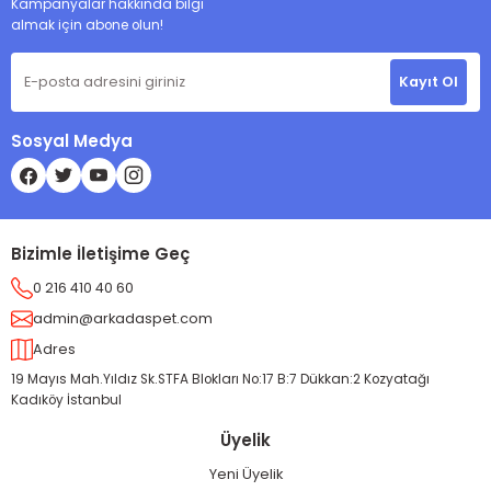
Kampanyalar hakkında bilgi
almak için abone olun!
Kayıt Ol
Sosyal Medya
Bizimle İletişime Geç
0 216 410 40 60
admin@arkadaspet.com
Adres
19 Mayıs Mah.Yıldız Sk.STFA Blokları No:17 B:7 Dükkan:2 Kozyatağı
Kadıköy İstanbul
Üyelik
Yeni Üyelik