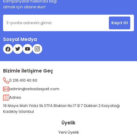
Kampanyalar hakkında bilgi
almak için abone olun!
Kayıt Ol
Sosyal Medya
Bizimle İletişime Geç
0 216 410 40 60
admin@arkadaspet.com
Adres
19 Mayıs Mah.Yıldız Sk.STFA Blokları No:17 B:7 Dükkan:2 Kozyatağı
Kadıköy İstanbul
Üyelik
Yeni Üyelik