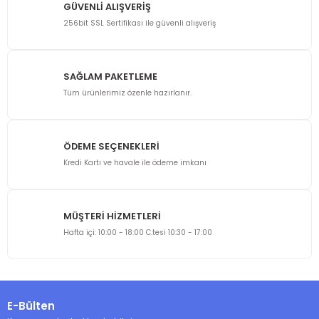
GÜVENLİ ALIŞVERİŞ
256bit SSL Sertifikası ile güvenli alışveriş
SAĞLAM PAKETLEME
Tüm ürünlerimiz özenle hazırlanır.
ÖDEME SEÇENEKLERİ
Kredi Kartı ve havale ile ödeme imkanı
MÜŞTERİ HİZMETLERİ
Hafta içi: 10:00 - 18:00 C.tesi 10:30 - 17:00
E-Bülten