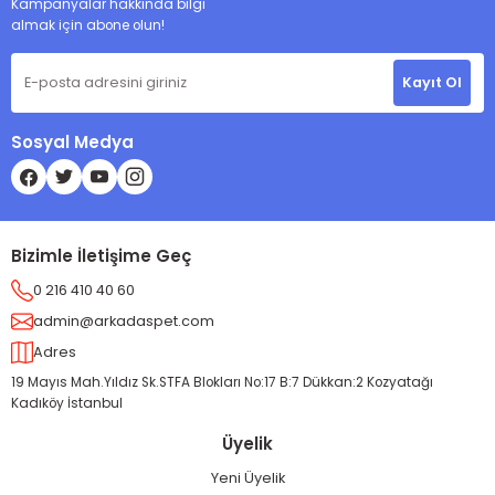
Kampanyalar hakkında bilgi
almak için abone olun!
Kayıt Ol
Sosyal Medya
Bizimle İletişime Geç
0 216 410 40 60
admin@arkadaspet.com
Adres
19 Mayıs Mah.Yıldız Sk.STFA Blokları No:17 B:7 Dükkan:2 Kozyatağı
Kadıköy İstanbul
Üyelik
Yeni Üyelik