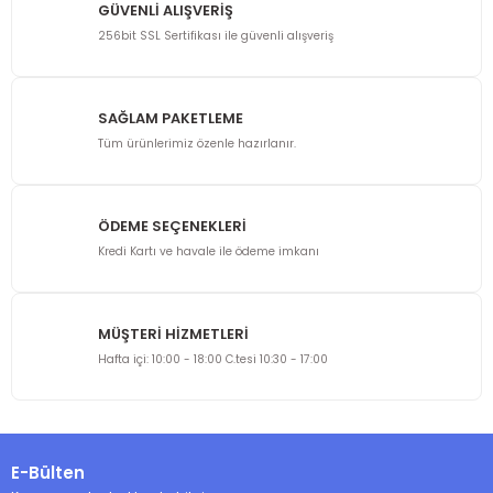
GÜVENLİ ALIŞVERİŞ
256bit SSL Sertifikası ile güvenli alışveriş
SAĞLAM PAKETLEME
Tüm ürünlerimiz özenle hazırlanır.
ÖDEME SEÇENEKLERİ
Kredi Kartı ve havale ile ödeme imkanı
MÜŞTERİ HİZMETLERİ
Hafta içi: 10:00 - 18:00 C.tesi 10:30 - 17:00
E-Bülten