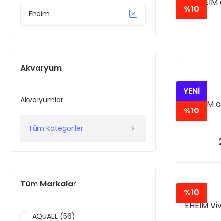
EHEIM 
%10
Eheim
Akvaryum
YENİ
Akvaryumlar
EHEIM a
%10
Tüm Kategoriler
Tüm Markalar
%10
EHEIM Viv
AQUAEL (56)