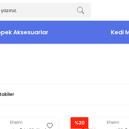
pek Aksesuarlar
Kedi 
takiler
Eheim
%20
Eheim