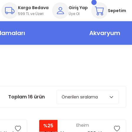
Kargo Bedava
Giriş Yap
Sepetim
599 TL ve Üzeri
Üye Ol
Mamaları
Akvaryum
Toplam 16 ürün
%25
Eheim