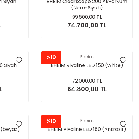
4 Siyah
EHEIM Clearscape 200 Akvaryum
(Nero-Siyah)
99.600,00 TL
L
74.700,00 TL
%10
Eheim
6 Siyah
EHEIM Vivaline LED 150 (white)
72.000,00 TL
L
64.800,00 TL
%10
Eheim
 (beyaz)
EHEIM Vivaline LED 180 (Antrasit)