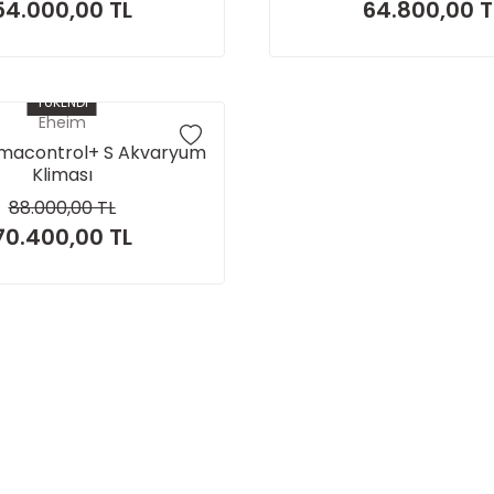
54.000,00 TL
64.800,00 T
TÜKENDİ
Eheim
imacontrol+ S Akvaryum
Kliması
88.000,00 TL
70.400,00 TL