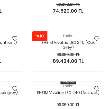
82.800,00 TL
L
74.520,00 TL
%10
Eheim
(antrasit)
EHEIM Vivaline LED 240 (Oak
Grey)
99.360,00 TL
L
89.424,00 TL
TÜKENDİ
Eheim
(oak grey)
EHEIM Vivaline LED 240 (Antrasit)
99.360,00 TL