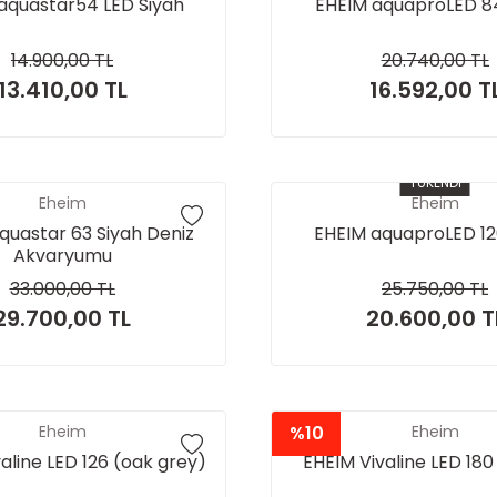
aquastar54 LED Siyah
EHEIM aquaproLED 8
14.900,00 TL
20.740,00 TL
13.410,00 TL
16.592,00 T
TÜKENDİ
Eheim
Eheim
quastar 63 Siyah Deniz
EHEIM aquaproLED 12
Akvaryumu
33.000,00 TL
25.750,00 TL
29.700,00 TL
20.600,00 T
Eheim
%10
Eheim
aline LED 126 (oak grey)
EHEIM Vivaline LED 180