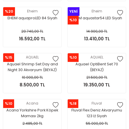
%20
Eheim
YENİ
Eheim
EHEIM aquaproLED 84 Siyah
EHEIM aquastar54 LED Siyah
%10
20.740,00 TL
14.900,00 TL
16.592,00 TL
13.410,00 TL
%15
AQUAEL
%10
AQUAEL
Aquael Shrimp Set Day and
Aquael OptiBent Set 70
Night 30 Akvaryum (BEYAZ)
(BEYAZ)
10.000,00 TL
21.500,00 TL
8.500,00 TL
19.350,00 TL
%10
Acana
%18
Fluval
Acana Yorkshire Pork Köpek
Fluval Flex Deniz Akvaryumu
Maması 2kg
123 Lt Siyah
2.485,00 TL
55.000,00 TL