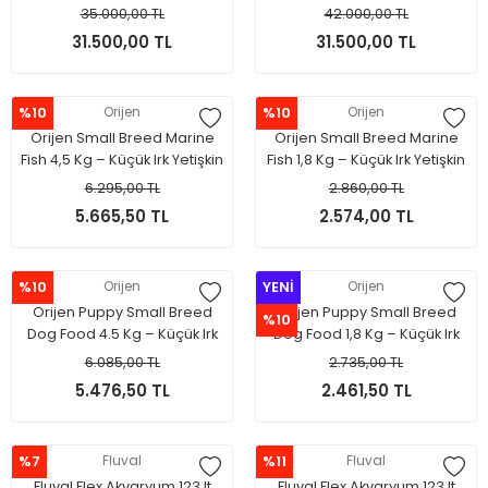
35.000,00 TL
42.000,00 TL
31.500,00 TL
31.500,00 TL
%10
Orijen
%10
Orijen
Orijen Small Breed Marine
Orijen Small Breed Marine
Fish 4,5 Kg – Küçük Irk Yetişkin
Fish 1,8 Kg – Küçük Irk Yetişkin
Köpekler İçin
Köpekler İçin
6.295,00 TL
2.860,00 TL
5.665,50 TL
2.574,00 TL
%10
Orijen
YENİ
Orijen
Orijen Puppy Small Breed
Orijen Puppy Small Breed
%10
Dog Food 4.5 Kg – Küçük Irk
Dog Food 1,8 Kg – Küçük Irk
Yavru Köpekler İçin
Yavru Köpekler İçin
6.085,00 TL
2.735,00 TL
5.476,50 TL
2.461,50 TL
%7
Fluval
%11
Fluval
Fluval Flex Akvaryum 123 lt
Fluval Flex Akvaryum 123 lt