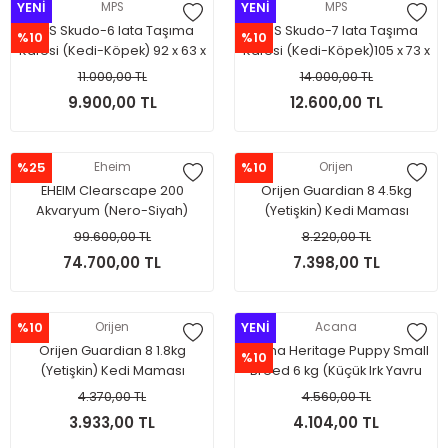
YENİ
MPS
YENİ
MPS
MPS Skudo-6 Iata Taşıma
MPS Skudo-7 Iata Taşıma
%10
%10
Kafesi (Kedi-Köpek) 92 x 63 x
Kafesi (Kedi-Köpek)105 x 73 x
70 cm.(Tekerleksizdir.)
76 cm.(Tekerleksizdir.)
11.000,00 TL
14.000,00 TL
SADECE İSTANBUL İÇİ MAĞAZA
SADECE İSTANBUL İÇİ MAĞAZA
9.900,00 TL
12.600,00 TL
TESLİM.
TESLİM.
%25
Eheim
%10
Orijen
EHEIM Clearscape 200
Orijen Guardian 8 4.5kg
Akvaryum (Nero-Siyah)
(Yetişkin) Kedi Maması
99.600,00 TL
8.220,00 TL
74.700,00 TL
7.398,00 TL
%10
Orijen
YENİ
Acana
Orijen Guardian 8 1.8kg
Acana Heritage Puppy Small
%10
(Yetişkin) Kedi Maması
Breed 6 kg (Küçük Irk Yavru
Köpek Maması)
4.370,00 TL
4.560,00 TL
3.933,00 TL
4.104,00 TL