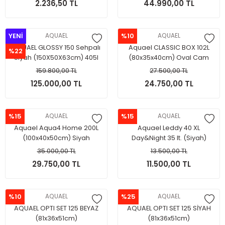
2.236,50 TL
44.990,00 TL
YENİ
AQUAEL
%10
AQUAEL
AQUAEL GLOSSY 150 Sehpalı
Aquael CLASSIC BOX 102L
%22
Siyah (150X50X63cm) 405l
(80x35x40cm) Oval Cam
(Siyah)
159.800,00 TL
27.500,00 TL
125.000,00 TL
24.750,00 TL
%15
AQUAEL
%15
AQUAEL
Aquael Aqua4 Home 200L
Aquael Leddy 40 XL
(100x40x50cm) Siyah
Day&Night 35 lt. (Siyah)
35.000,00 TL
13.500,00 TL
29.750,00 TL
11.500,00 TL
%10
AQUAEL
%25
AQUAEL
AQUAEL OPTI SET 125 BEYAZ
AQUAEL OPTI SET 125 SİYAH
(81x36x51cm)
(81x36x51cm)