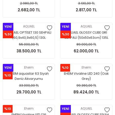
Yaşam Evreleri İçin)
Yaşam Evreleri İçin)
2.980,00 TL
3.130,00 TL
2.682,00 TL
2.817,00 TL
YENİ
AQUAEL
YENİ
AQUAEL
AQUAEL OPTİSET 130 SEHPALI
AQUAEL GLOSSY CUBE GRİ
%30
%30
(60,9x40,9x60,5) 130L
SEHPALI (50x50x63cm) 135L
55.000,00 TL
89.000,00 TL
38.500,00 TL
62.000,00 TL
YENİ
Eheim
%10
Eheim
EHEIM aquastar 63 Siyah
EHEIM Vivaline LED 240 (Oak
%10
Deniz Akvaryumu
Grey)
33.000,00 TL
99.360,00 TL
29.700,00 TL
89.424,00 TL
%10
Eheim
YENİ
AQUAEL
EHEIM Vivaline LED 126
AQUAEL GLOSSY CUBE SİYAH