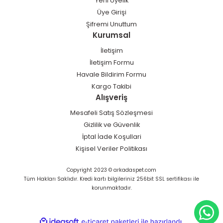
Yeni Üyelik
Üye Girişi
Şifremi Unuttum
Kurumsal
İletişim
İletişim Formu
Havale Bildirim Formu
Kargo Takibi
Alışveriş
Mesafeli Satış Sözleşmesi
Gizlilik ve Güvenlik
İptal İade Koşullari
Kişisel Veriler Politikası
Copyright 2023 © arkadaspet.com
Tüm Hakları Saklıdır. Kredi kartı bilgileriniz 256bit SSL sertifikası ile
korunmaktadır.
ideasoft
ile
e-