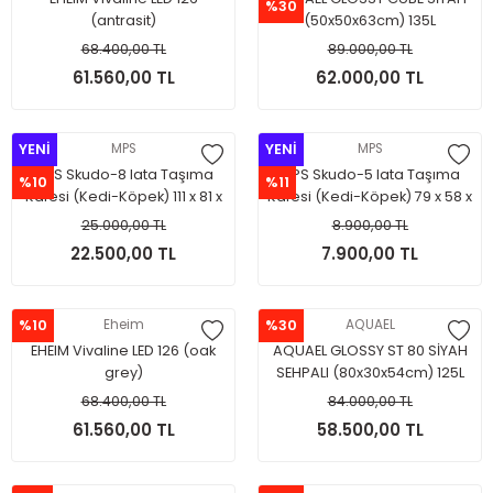
%30
(antrasit)
(50x50x63cm) 135L
68.400,00 TL
89.000,00 TL
61.560,00 TL
62.000,00 TL
YENİ
MPS
YENİ
MPS
MPS Skudo-8 Iata Taşıma
MPS Skudo-5 Iata Taşıma
%10
%11
Kafesi (Kedi-Köpek) 111 x 81 x
Kafesi (Kedi-Köpek) 79 x 58 x
88 cm.(Tekerleksizdir.)
65 cm.(Tekerleksizdir.)
25.000,00 TL
8.900,00 TL
ÖNEMLİ NOT:SADECE İSTANBUL
ÖNEMLİ NOT:SADECE İSTANBUL
22.500,00 TL
7.900,00 TL
İÇİ MAĞAZA TESLİM
İÇİ MAĞAZA TESLİM
%10
Eheim
%30
AQUAEL
EHEIM Vivaline LED 126 (oak
AQUAEL GLOSSY ST 80 SİYAH
grey)
SEHPALI (80x30x54cm) 125L
68.400,00 TL
84.000,00 TL
61.560,00 TL
58.500,00 TL