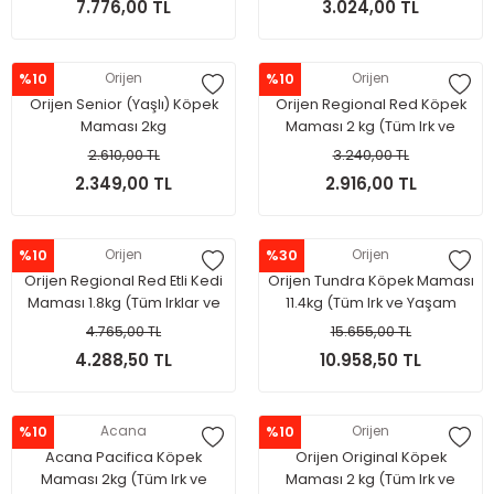
7.776,00 TL
3.024,00 TL
%10
Orijen
%10
Orijen
Orijen Senior (Yaşlı) Köpek
Orijen Regional Red Köpek
Maması 2kg
Maması 2 kg (Tüm Irk ve
Yaşam Evreleri İçin)
2.610,00 TL
3.240,00 TL
2.349,00 TL
2.916,00 TL
%10
Orijen
%30
Orijen
Orijen Regional Red Etli Kedi
Orijen Tundra Köpek Maması
Maması 1.8kg (Tüm Irklar ve
11.4kg (Tüm Irk ve Yaşam
yaşam evreleri)
Evreleri İçin)
4.765,00 TL
15.655,00 TL
4.288,50 TL
10.958,50 TL
%10
Acana
%10
Orijen
Acana Pacifica Köpek
Orijen Original Köpek
Maması 2kg (Tüm Irk ve
Maması 2 kg (Tüm Irk ve