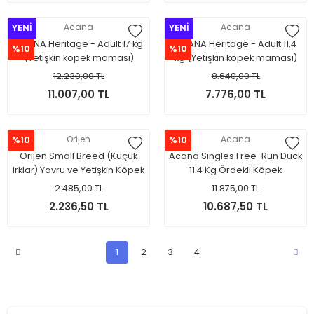
YENİ
Acana
YENİ
Acana
ACANA Heritage - Adult 17 kg
ACANA Heritage - Adult 11,4
%10
%10
(Yetişkin köpek maması)
kg (Yetişkin köpek maması)
12.230,00 TL
8.640,00 TL
11.007,00 TL
7.776,00 TL
%10
Orijen
%10
Acana
Orijen Small Breed (Küçük
Acana Singles Free-Run Duck
Irklar) Yavru ve Yetişkin Köpek
11.4 Kg Ördekli Köpek
Maması 1.8kg
Maması(Tüm Irk ve Yaşam
2.485,00 TL
11.875,00 TL
Evreleri İçin)
2.236,50 TL
10.687,50 TL
1
2
3
4