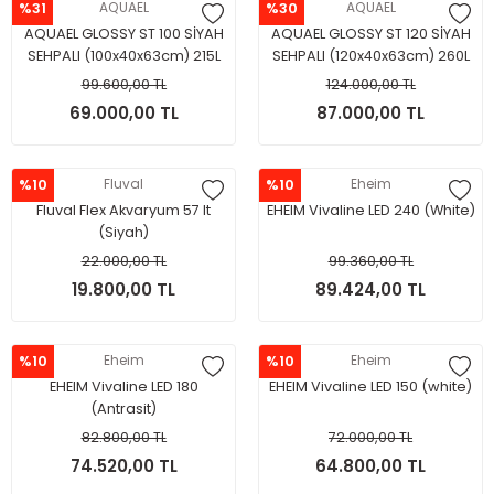
%31
AQUAEL
%30
AQUAEL
AQUAEL GLOSSY ST 100 SİYAH
AQUAEL GLOSSY ST 120 SİYAH
SEHPALI (100x40x63cm) 215L
SEHPALI (120x40x63cm) 260L
99.600,00 TL
124.000,00 TL
69.000,00 TL
87.000,00 TL
%10
Fluval
%10
Eheim
Fluval Flex Akvaryum 57 lt
EHEIM Vivaline LED 240 (White)
(Siyah)
22.000,00 TL
99.360,00 TL
19.800,00 TL
89.424,00 TL
%10
Eheim
%10
Eheim
EHEIM Vivaline LED 180
EHEIM Vivaline LED 150 (white)
(Antrasit)
82.800,00 TL
72.000,00 TL
74.520,00 TL
64.800,00 TL