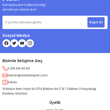
Kampanyalar hakkında bilgi
almak için abone olun!
Kayıt Ol
Sosyal Medya
Bizimle İletişime Geç
0 216 410 40 60
admin@arkadaspet.com
Adres
19 Mayıs Mah.Yıldız Sk.STFA Blokları No:17 B:7 Dükkan:2 Kozyatağı
Kadıköy İstanbul
Üyelik