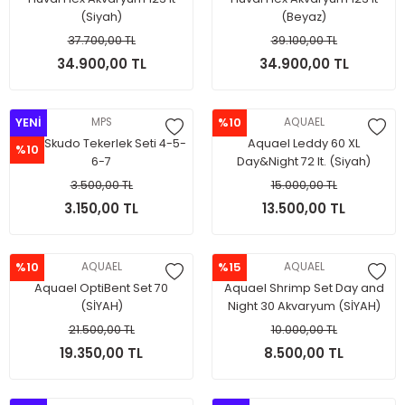
(Siyah)
(Beyaz)
37.700,00 TL
39.100,00 TL
34.900,00 TL
34.900,00 TL
YENİ
MPS
%10
AQUAEL
MPS Skudo Tekerlek Seti 4-5-
Aquael Leddy 60 XL
%10
6-7
Day&Night 72 lt. (Siyah)
3.500,00 TL
15.000,00 TL
3.150,00 TL
13.500,00 TL
%10
AQUAEL
%15
AQUAEL
Aquael OptiBent Set 70
Aquael Shrimp Set Day and
(SİYAH)
Night 30 Akvaryum (SİYAH)
21.500,00 TL
10.000,00 TL
19.350,00 TL
8.500,00 TL