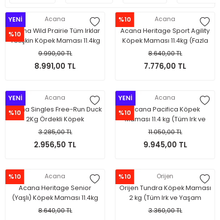
YENİ
Acana
%10
Acana
Acana Wild Prairie Tüm Irklar
Acana Heritage Sport Agility
%10
Yetişkin Köpek Maması 11.4kg
Köpek Maması 11.4kg (Fazla
Hareketli Köpekler için)
9.990,00 TL
8.640,00 TL
8.991,00 TL
7.776,00 TL
YENİ
Acana
YENİ
Acana
Acana Singles Free-Run Duck
Acana Pacifica Köpek
%10
%10
2Kg Ördekli Köpek
Maması 11.4 kg (Tüm Irk ve
Maması(Tüm Irk ve Yaşam
Yaşam Evreleri İçin)
3.285,00 TL
11.050,00 TL
Evreleri İçin)
2.956,50 TL
9.945,00 TL
%10
Acana
%10
Orijen
Acana Heritage Senior
Orijen Tundra Köpek Maması
(Yaşlı) Köpek Maması 11.4kg
2 kg (Tüm Irk ve Yaşam
Evreleri İçin)
8.640,00 TL
3.360,00 TL