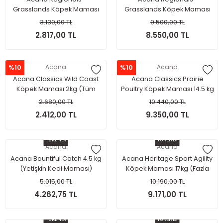
Grasslands Köpek Maması
Grasslands Köpek Maması
2kg (Tüm Irklar ve Yaşam
11.4kg (Tüm Irklar ve Yaşam
3.130,00 TL
9.500,00 TL
Evreleri İçin)
Evreleri İçin)
2.817,00 TL
8.550,00 TL
%10
Acana
%10
Acana
Acana Classics Wild Coast
Acana Classics Prairie
Köpek Maması 2kg (Tüm
Poultry Köpek Maması 14.5 kg
Irklar ve Yaşam Evreleri İçin)
(Tüm Irklar ve Yaşam Evreleri
2.680,00 TL
10.440,00 TL
İçin)
2.412,00 TL
9.350,00 TL
TÜKENDİ
TÜKENDİ
Acana
Acana
Acana Bountiful Catch 4.5 kg
Acana Heritage Sport Agility
(Yetişkin Kedi Maması)
Köpek Maması 17kg (Fazla
Hareketli Köpekler için)
5.015,00 TL
10.190,00 TL
4.262,75 TL
9.171,00 TL
TÜKENDİ
TÜKENDİ