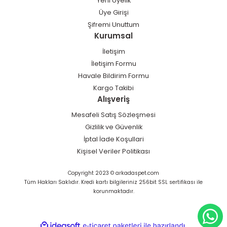
Yeni Üyelik
Üye Girişi
Şifremi Unuttum
Kurumsal
İletişim
İletişim Formu
Havale Bildirim Formu
Kargo Takibi
Alışveriş
Mesafeli Satış Sözleşmesi
Gizlilik ve Güvenlik
İptal İade Koşullari
Kişisel Veriler Politikası
Copyright 2023 © arkadaspet.com
Tüm Hakları Saklıdır. Kredi kartı bilgileriniz 256bit SSL sertifikası ile
korunmaktadır.
ideasoft
ile
e-