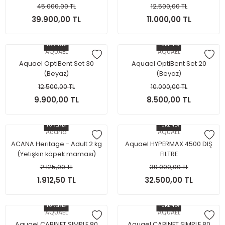
45.000,00 TL
12.500,00 TL
39.900,00 TL
11.000,00 TL
TÜKENDİ
TÜKENDİ
AQUAEL
AQUAEL
Aquael OptiBent Set 30
Aquael OptiBent Set 20
(Beyaz)
(Beyaz)
12.500,00 TL
10.000,00 TL
9.900,00 TL
8.500,00 TL
TÜKENDİ
TÜKENDİ
Acana
AQUAEL
ACANA Heritage - Adult 2 kg
Aquael HYPERMAX 4500 DIŞ
(Yetişkin köpek maması)
FILTRE
2.125,00 TL
39.000,00 TL
1.912,50 TL
32.500,00 TL
TÜKENDİ
TÜKENDİ
AQUAEL
AQUAEL
Aquael CABINET SIMPLE 80
Aquael CABINET SIMPLE 80