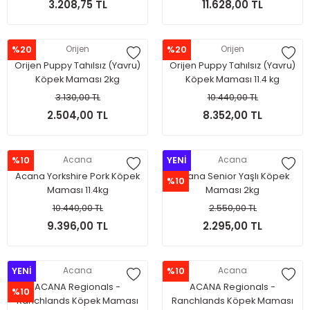
3.208,75 TL
11.628,00 TL
%20
Orijen
%20
Orijen
Orijen Puppy Tahılsız (Yavru)
Orijen Puppy Tahılsız (Yavru)
Köpek Maması 2kg
Köpek Maması 11.4 kg
3.130,00 TL
10.440,00 TL
2.504,00 TL
8.352,00 TL
%10
Acana
YENİ
Acana
Acana Yorkshire Pork Köpek
Acana Senior Yaşlı Köpek
%10
Maması 11.4kg
Maması 2kg
10.440,00 TL
2.550,00 TL
9.396,00 TL
2.295,00 TL
YENİ
Acana
%10
Acana
ACANA Regionals -
ACANA Regionals -
%10
Ranchlands Köpek Maması
Ranchlands Köpek Maması