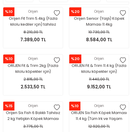
%10
Orijen
%20
Orijen
Orijen Fit Trim 5.4kg (Fazla
Orijen Senior (Yaşlı) Köpek
kilolu kediler için) tahılsız
Maması 11.4kg
mama
8.210,00 TL
10.730,00 TL
7.389,00 TL
8.584,00 TL
%10
Orijen
%20
Orijen
ORIJEN Fit & Trim 2kg (Fazla
ORIJEN Fit & Trim 11.4 kg (Fazla
kilolu köpekler için)
kilolu köpekler için)
2.815,00 TL
11.440,00 TL
2.533,50 TL
9.152,00 TL
%15
Orijen
%10
Orijen
Orijen Six Fish 6 Balıklı Tahılsız
ORIJEN Six Fish Köpek Maması
2 kg Yetişkin Köpek Maması
11.4 kg (Tüm Irk ve Yaşam
Evreleri İçin)
3.775,00 TL
12.920,00 TL