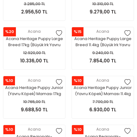
2kg (Tüm ırk ve yaşam
11.4 kg (Tüm ırk ve yaşam
3.285,00 TL
10.310,00 TL
evreleri için)
evreleri için)
2.956,50 TL
9.279,00 TL
%20
Acana
%15
Acana
Acana Heritage Puppy Large
Acana Heritage Puppy Large
Breed 17kg (Büyük Irk Yavru
Breed 11.4kg (Büyük Irk Yavru
Köpekler İçin)
Köpekler İçin)
12.920,00 TL
9.240,00 TL
10.336,00 TL
7.854,00 TL
%10
Acana
%10
Acana
Acana Heritage Puppy Junior
Acana Heritage Puppy Junior
(Yavru Köpek) Maması 17kg
(Yavru Köpek) Maması 11.4kg
10.765,00 TL
7.700,00 TL
9.688,50 TL
6.930,00 TL
%10
Acana
%10
Acana
Acana Regionals-
Acana Regionals-